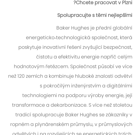
Chcete pracovat v Plzni?
Spolupracujte s těmi nejlepšími
Baker Hughes je přední globální
energeticko‑technologická společnost, která
poskytuje inovativní řešení zvyšující bezpečnost,
čistotu a efektivitu energie napříč celým
hodnotovým řetězcem. Společnost působí ve více
než 120 zemích a kombinuje hluboké znalosti odvětví
s pokročilým inženýrstvím a digitálními
technologiemi na podporu výroby energie, její
transformace a dekarbonizace. S více než stoletou
tradicí spolupracuje Baker Hughes se zákazníky v
ropném a plynárenském průmyslu, v průmyslových
odvětvích i na rozvíjejících se energetických trzích,