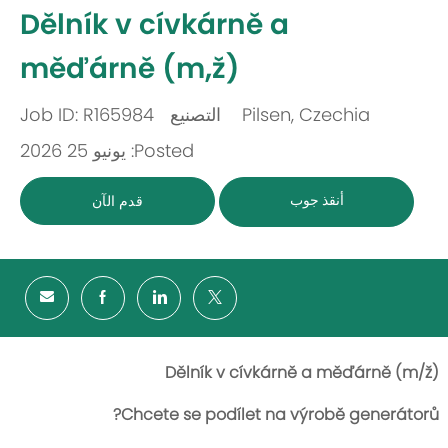
-
Dělník v cívkárně a
měďárně (m,ž)
Job ID: R165984
التصنيع
Pilsen, Czechia
باب
مكان
Posted: يونيو 25 2026
أنقذ جوب
قدم الآن
Dělník v cívkárně a měďárně (m/ž)
Chcete se podílet na výrobě generátorů?