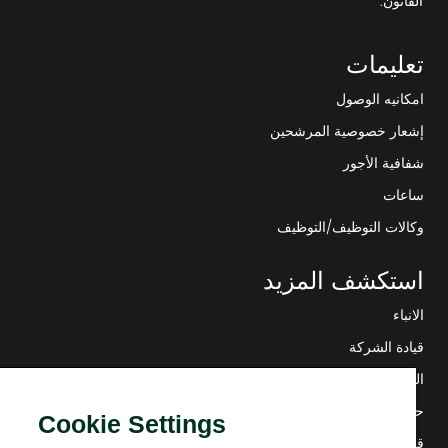
القانون.
تعليمات
امكانيه الوصول
إشعار خصوصية المرشحين
شفافية الأجور
ساعات
وكالات التوظيف/التوظيف
استكشف المزيد
الانباء
قيادة الشركة
التحول الرقمي
حلول منخفضة الكربون
Cookie Settings
قصص إنرجي فوروارد