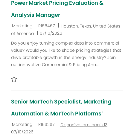
Power Market Pricing Evaluation &
Analysis Manager
C
I
L
Marketing
R166467
Houston, Texas, United States
a
D
o
D
07/16/2026
of America
t
d
c
a
Do you enjoy turning complex data into commercial
e
o
a
t
value? Would you like to shape pricing strategies that
g
t
l
a
drive profitable growth in the energy industry? Join
o
r
i
d
our innovative Commercial & Pricing Ana...
r
a
z
e
i
b
a
P
a
a
ç
u
l
ã
b
h
o
l
Senior MarTech Specialist, Marketing
o
i
c
Automation & MarTech Platforms’
a
C
I
D
Marketing
R166267
Disponível em locais 13
ç
a
D
a
07/10/2026
ã