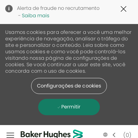
Clo
Alerta de fraude no recrutamento
Cov
-
Saiba mais
19
ban
Usamos cookies para oferecer a você uma melhor
experiência de navegação, analisar o tráfego do
site e personalizar o conteúdo. Leia sobre como
usamos cookies e como você pode controlá-los
visitando nossa página de configurações de
cookies. Se você continuar a usar este site, você
concorda com o uso de cookies.
Configurações de cookies
Permitir
Skip to main content
Language
Portugese
(0)
selected