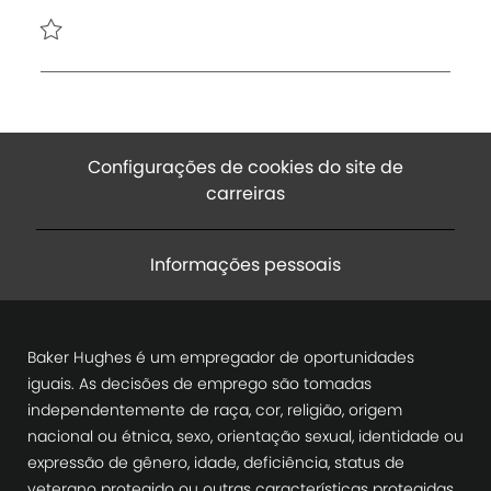
i
b
u
a
a
b
l
l
h
i
o
c
a
Configurações de cookies do site de
ç
carreiras
ã
o
Informações pessoais
Baker Hughes é um empregador de oportunidades
iguais. As decisões de emprego são tomadas
independentemente de raça, cor, religião, origem
nacional ou étnica, sexo, orientação sexual, identidade ou
expressão de gênero, idade, deficiência, status de
veterano protegido ou outras características protegidas