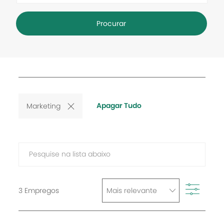
Procurar
Apagar Tudo
Marketing
Pesquise
na
lista
Filtro
abaixo
3
Empregos