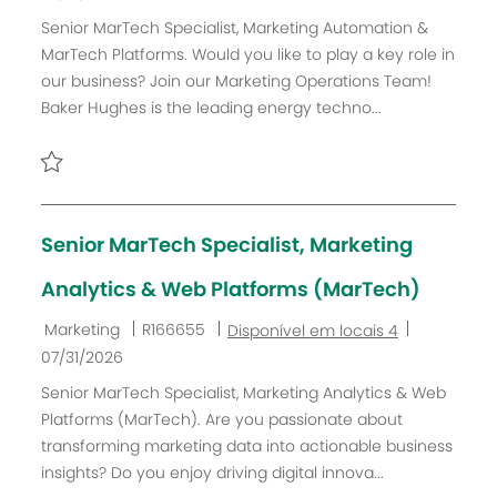
t
d
t
o
Senior MarTech Specialist, Marketing Automation &
e
o
a
MarTech Platforms. Would you like to play a key role in
g
t
d
our business? Join our Marketing Operations Team!
o
r
e
Baker Hughes is the leading energy techno...
r
a
P
i
b
u
a
a
b
l
l
h
i
Senior MarTech Specialist, Marketing
o
c
a
Analytics & Web Platforms (MarTech)
ç
C
I
D
Marketing
R166655
Disponível em locais 4
ã
a
D
a
07/31/2026
o
t
d
t
Senior MarTech Specialist, Marketing Analytics & Web
e
o
a
Platforms (MarTech). Are you passionate about
g
t
d
transforming marketing data into actionable business
o
r
e
insights? Do you enjoy driving digital innova...
r
a
P