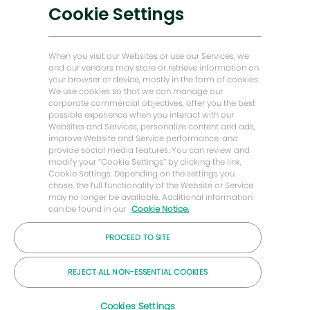
Cookie Settings
Histórias de Energia Adiante
Página Inicial Baker HUghes
When you visit our Websites or use our Services, we
Vamos manter contato
and our vendors may store or retrieve information on
your browser or device, mostly in the form of cookies.
We use cookies so that we can manage our
corporate commercial objectives, offer you the best
Fechar
Oi! Está à procura de emprego?
possible experience when you interact with our
notificação
Websites and Services, personalize content and ads,
de
improve Website and Service performance, and
Procurar emprego
chatbot
provide social media features. You can review and
modify your “Cookie Settings” by clicking the link,
Cookie Settings. Depending on the settings you
chose, the full functionality of the Website or Service
may no longer be available. Additional information
can be found in our
Cookie Notice.
© 2026 Empresa Baker Hughes
PROCEED TO SITE
REJECT ALL NON-ESSENTIAL COOKIES
Carreiras
Privacidade
Termos
biscoitos
Cookies Settings