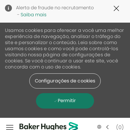
Clo
Alerta de fraude no recrutamento
Cov
-
Saiba mais
19
ban
Usamos cookies para oferecer a você uma melhor
experiência de navegação, analisar o tráfego do
site e personalizar o conteúdo. Leia sobre como
usamos cookies e como você pode controlá-los
visitando nossa página de configurações de
cookies. Se você continuar a usar este site, você
concorda com o uso de cookies.
Configurações de cookies
Permitir
Skip to main content
Language
Portugese
(0)
selected