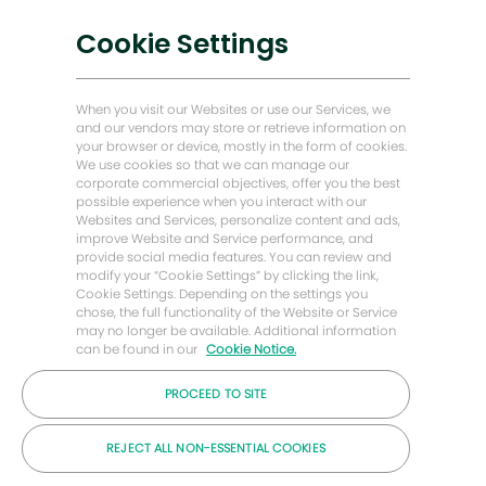
trar trabalhos semelhantes
Soluções de baixo carbono
Cookie Settings
Histórias de Energy Forward
Casa do padeiro Hughes
When you visit our Websites or use our Services, we
and our vendors may store or retrieve information on
your browser or device, mostly in the form of cookies.
Vamos manter contato
We use cookies so that we can manage our
corporate commercial objectives, offer you the best
possible experience when you interact with our
Websites and Services, personalize content and ads,
improve Website and Service performance, and
provide social media features. You can review and
modify your “Cookie Settings” by clicking the link,
Cookie Settings. Depending on the settings you
chose, the full functionality of the Website or Service
may no longer be available. Additional information
can be found in our
Cookie Notice.
PROCEED TO SITE
© 2026 Empresa Baker Hughes
REJECT ALL NON-ESSENTIAL COOKIES