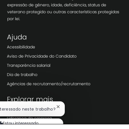
expressão de gênero, idade, deficiência, status de
veterano protegido ou outras características protegidas
por lei.
Ajuda
Acessibilidade
Aviso de Privacidade do Candidato
Transparência salarial
Dia de trabalho
Agências de recrutamento/recrutamento
Explorar mais
Fechar
interessado neste trabalho?
Redação
notificação
Liderança da empresa
de
Estou interessado
chatbot
Transformação Digital