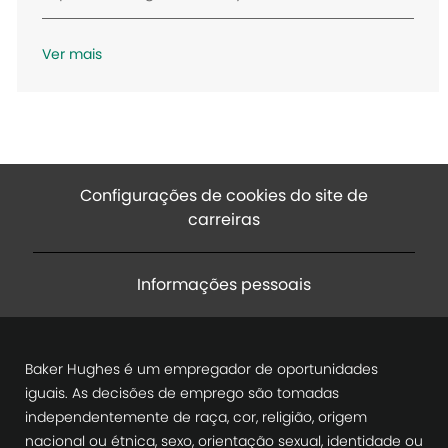
ç
ã
Ver mais
o
Configurações de cookies do site de
carreiras
Informações pessoais
Baker Hughes é um empregador de oportunidades
iguais. As decisões de emprego são tomadas
independentemente de raça, cor, religião, origem
nacional ou étnica, sexo, orientação sexual, identidade ou