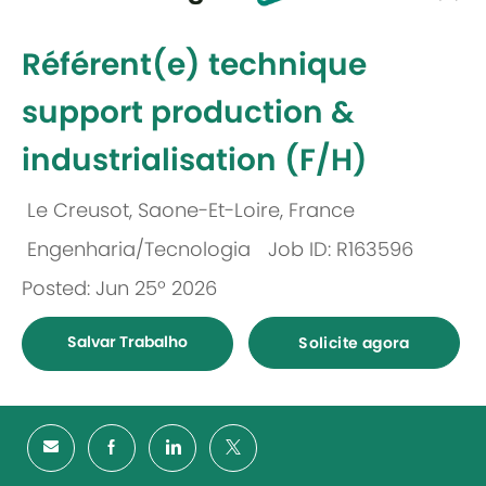
-
Référent(e) technique
support production &
industrialisation (F/H)
Le Creusot, Saone-Et-Loire, France
Localização
Engenharia/Tecnologia
Job ID: R163596
Categoria
Posted: Jun 25º 2026
Salvar Trabalho
Solicite agora