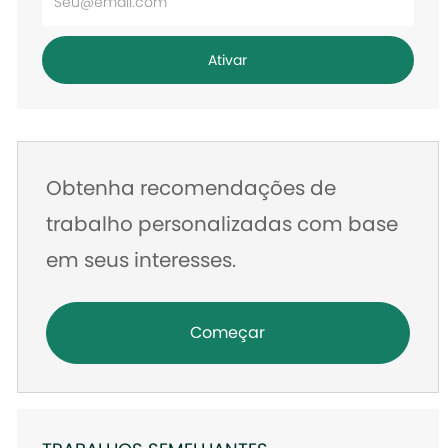
o
endereço
Ativar
de
e-
mail
Obtenha recomendações de
trabalho personalizadas com base
em seus interesses.
Começar