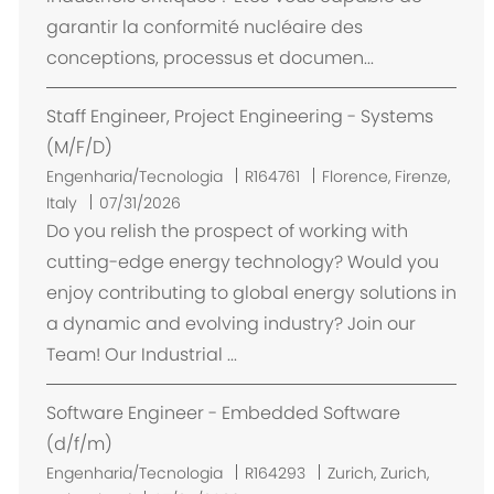
i
garantir la conformité nucléaire des
z
conceptions, processus et documen...
a
ç
Staff Engineer, Project Engineering - Systems
ã
o
(M/F/D)
L
Engenharia/Tecnologia
R164761
Florence, Firenze,
o
Italy
07/31/2026
c
Do you relish the prospect of working with
a
cutting-edge energy technology? Would you
l
enjoy contributing to global energy solutions in
i
a dynamic and evolving industry? Join our
z
Team! Our Industrial ...
a
ç
Software Engineer - Embedded Software
ã
o
(d/f/m)
L
Engenharia/Tecnologia
R164293
Zurich, Zurich,