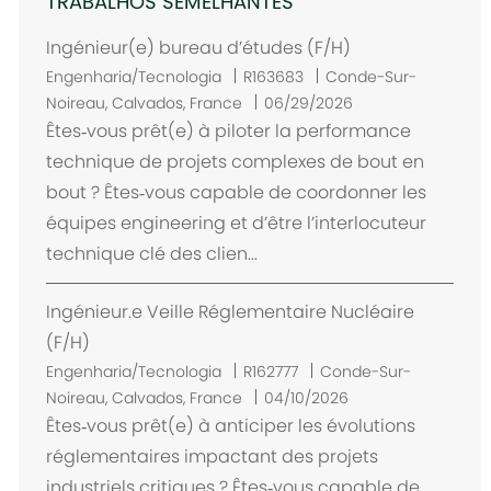
TRABALHOS SEMELHANTES
Ingénieur(e) bureau d’études (F/H)
L
Engenharia/Tecnologia
R163683
Conde-Sur-
o
Noireau, Calvados, France
06/29/2026
c
Êtes‑vous prêt(e) à piloter la performance
a
technique de projets complexes de bout en
l
bout ? Êtes‑vous capable de coordonner les
i
équipes engineering et d’être l’interlocuteur
z
technique clé des clien...
a
ç
Ingénieur.e Veille Réglementaire Nucléaire
ã
o
(F/H)
L
Engenharia/Tecnologia
R162777
Conde-Sur-
o
Noireau, Calvados, France
04/10/2026
c
Êtes‑vous prêt(e) à anticiper les évolutions
a
réglementaires impactant des projets
l
industriels critiques ? Êtes‑vous capable de