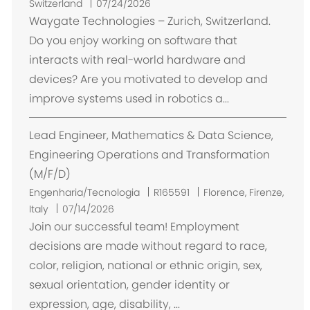
o
Switzerland
07/24/2026
c
Waygate Technologies – Zurich, Switzerland.
a
Do you enjoy working on software that
l
interacts with real-world hardware and
i
devices? Are you motivated to develop and
z
improve systems used in robotics a...
a
ç
Lead Engineer, Mathematics & Data Science,
ã
o
Engineering Operations and Transformation
(M/F/D)
L
Engenharia/Tecnologia
R165591
Florence, Firenze,
o
Italy
07/14/2026
c
Join our successful team! Employment
a
decisions are made without regard to race,
l
color, religion, national or ethnic origin, sex,
i
sexual orientation, gender identity or
z
expression, age, disability, ...
a