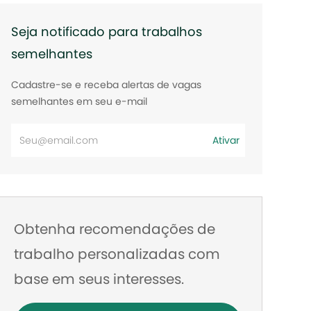
Seja notificado para trabalhos
semelhantes
Cadastre-se e receba alertas de vagas
semelhantes em seu e-mail
Digite
Ativar
o
endereço
de
e-
Obtenha recomendações de
mail
trabalho personalizadas com
base em seus interesses.