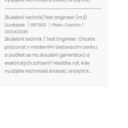
a
ç
ã
Zkušební technik/Test engineer (m,ž)
o
L
Qualidade
R157083
Pilsen, Czechia
o
08/04/2026
c
Zkušební technik / Test Engineer. Chcete
a
pracovat v moderním testovacím centru
l
a podílet se na zkoušení generátorů a
i
elektrických zařízení? Hledáte roli, kde
z
využijete technické znalosti, analytick...
a
ç
ã
o