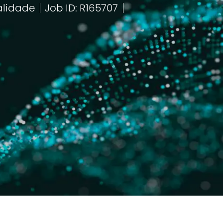
lidade
Job ID: R165707
egoria