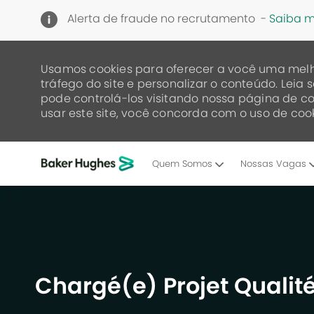
Alerta de fraude no recrutamento -
Saiba m
Usamos cookies para oferecer a você uma melh
tráfego do site e personalizar o conteúdo. Lei
pode controlá-los visitando nossa página de co
usar este site, você concorda com o uso de cook
Quem Somos
Nossas Vagas
-
Chargé(e) Projet Qualit