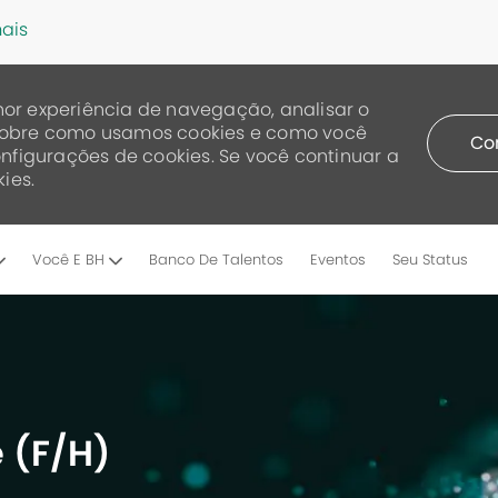
ais
or experiência de navegação, analisar o
a sobre como usamos cookies e como você
Co
nfigurações de cookies. Se você continuar a
ies.
Skip to main content
Você E BH
Banco De Talentos
Eventos
Seu Status
é (F/H)