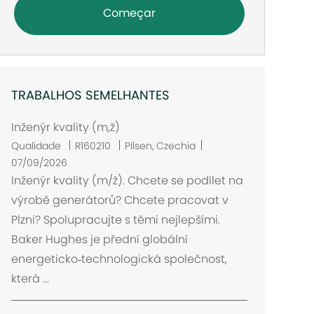
Começar
TRABALHOS SEMELHANTES
Inženýr kvality (m,ž)
L
Qualidade
R160210
Pilsen, Czechia
o
07/09/2026
c
Inženýr kvality (m/ž). Chcete se podílet na
a
výrobě generátorů? Chcete pracovat v
l
Plzni? Spolupracujte s těmi nejlepšími.
i
Baker Hughes je přední globální
z
energeticko‑technologická společnost,
a
která ...
ç
ã
o