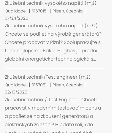
Zkušební technik vysokého napětí (m,ž)
L
Qualidade
R167015
Pilsen, Czechia
o
07/24/2026
c
Zkušební technik vysokého napětí (m/ž).
a
Chcete se podílet na výrobě generátorů?
l
Chcete pracovat v Plzni? Spolupracujte s
i
těmi nejlepšími. Baker Hughes je přední
z
globální energeticko-technologická s...
a
ç
ã
Zkušební technik/Test engineer (m,ž)
o
L
Qualidade
R157081
Pilsen, Czechia
o
02/19/2026
c
Zkušební technik / Test Engineer. Chcete
a
pracovat v moderním testovacím centru
l
a podílet se na zkoušení generátorů a
i
elektrických zařízení? Hledáte roli, kde
z
využijete technické znalosti, analytick...