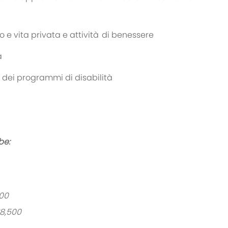
o e vita privata e
attività di
benessere
a
 e dei programmi di disabilità
be:
900
38,500