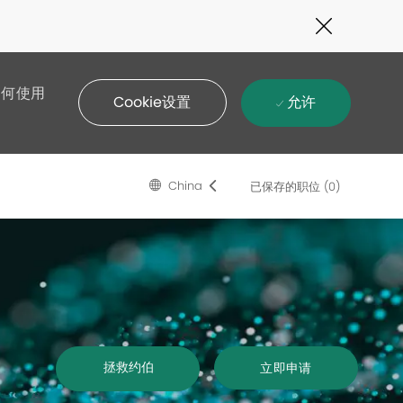
Close
Covid-
19
banner
如何使用
允许
Cookie设置
Language
Chinese
China
已保存的职位
(0)
selected
拯救约伯
立即申请