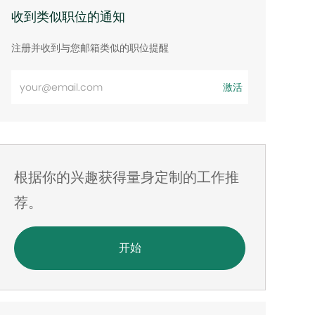
收到类似职位的通知
注册并收到与您邮箱类似的职位提醒
输
激活
入
电
子
邮
根据你的兴趣获得量身定制的工作推
件
地
荐。
址
开始