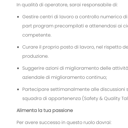
In qualità di operatore, sarai responsabile di:
Gestire centri di lavoro a controllo numerico di 
part
program
precompilati e attenendosi ai cicl
competente
.
Curare il proprio p
osto di lavoro
, n
el rispetto d
produzione
.
Suggerire azioni di miglioramento delle attivit
aziendale di miglioramento continuo;
Partecipare settimanalmente alle discussioni su
squadra di appartenenza (
Safety
& Quality Tal
Alimenta la tua passione
Per avere successo in questo ruolo dovrai: