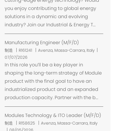
cutting-edge energy technology? Would
you enjoy contributing to global energy
solutions in a dynamic and evolving
industry? Join our Industrial & Energy T...
Manufacturing Engineer (M/F/D)
位
制造
R161241
Avenza, Massa-Carrara, Italy
置
07/07/2026
In this role you’ll be a key player in
shaping the long-term strategy of Module
product with the final goal to have an
industrialized product and an expanded
production capacity. Partner with the b...
Modules Technology & ITO Leader (M/F/D)
位
制造
R158625
Avenza, Massa-Carrara, Italy
置
08/05/2026