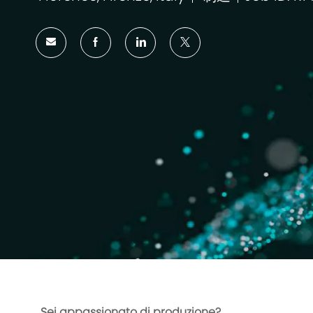
位
类
置
别
Sei appassionato di produzione?