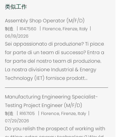
类似工作
Assembly Shop Operator (M/F/D)
位
制造
R147560
Florence, Firenze, Italy
置
06/19/2026
Sei appassionato di produzione? Ti piace
far parte di un team di successo? Entra a
far parte del nostro team di produzione.
La nostra divisione Industrial & Energy
Technology (IET) fornisce prodott...
Manufacturing Engineering Specialist-
Testing Project Engineer (M/F/D)
位
制造
R167105
Florence, Firenze, Italy
置
07/29/2026
Do you relish the prospect of working with