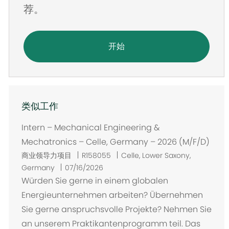
荐。
开始
类似工作
Intern – Mechanical Engineering &
Mechatronics – Celle, Germany – 2026 (M/F/D)
位
商业领导力项目
R158055
Celle, Lower Saxony,
置
Germany
07/16/2026
Würden Sie gerne in einem globalen
Energieunternehmen arbeiten? Übernehmen
Sie gerne anspruchsvolle Projekte? Nehmen Sie
an unserem Praktikantenprogramm teil. Das