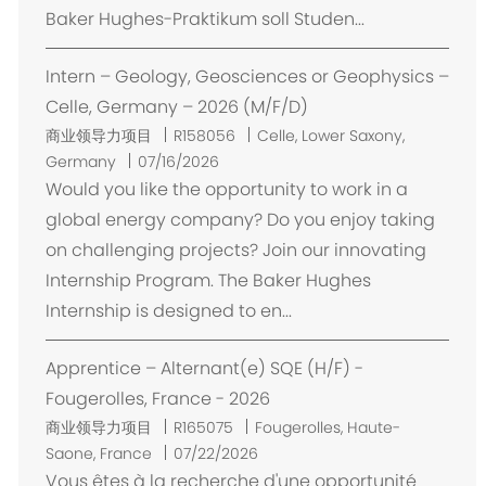
Baker Hughes-Praktikum soll Studen...
Intern – Geology, Geosciences or Geophysics –
Celle, Germany – 2026 (M/F/D)
位
商业领导力项目
R158056
Celle, Lower Saxony,
置
Germany
07/16/2026
Would you like the opportunity to work in a
global energy company? Do you enjoy taking
on challenging projects? Join our innovating
Internship Program. The Baker Hughes
Internship is designed to en...
Apprentice – Alternant(e) SQE (H/F) -
Fougerolles, France - 2026
位
商业领导力项目
R165075
Fougerolles, Haute-
置
Saone, France
07/22/2026
Vous êtes à la recherche d'une opportunité