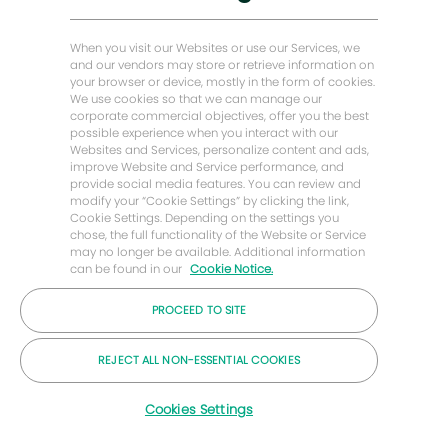
聊
能源前瞻故事
感兴趣
查找类似工作
天
机
贝克·休斯故居
When you visit our Websites or use our Services, we
器
and our vendors may store or retrieve information on
人
your browser or device, mostly in the form of cookies.
让我们保持联系
通
We use cookies so that we can manage our
知
corporate commercial objectives, offer you the best
possible experience when you interact with our
Websites and Services, personalize content and ads,
improve Website and Service performance, and
provide social media features. You can review and
modify your “Cookie Settings” by clicking the link,
Cookie Settings. Depending on the settings you
chose, the full functionality of the Website or Service
may no longer be available. Additional information
can be found in our
Cookie Notice.
PROCEED TO SITE
© 2026 年贝克休斯公司
REJECT ALL NON-ESSENTIAL COOKIES
职业
隐私
条款
饼干
Cookies Settings