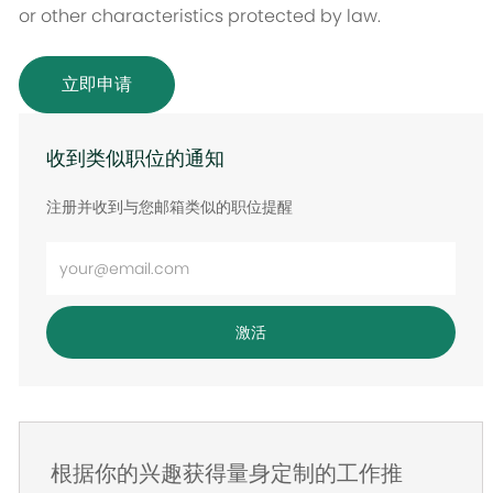
or other characteristics protected by law.
立即申请
收到类似职位的通知
注册并收到与您邮箱类似的职位提醒
输
入
电
激活
子
邮
件
地
根据你的兴趣获得量身定制的工作推
址