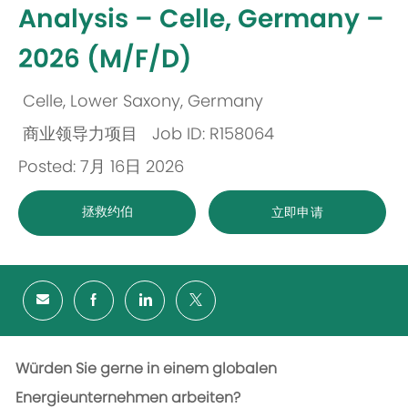
Analysis – Celle, Germany –
2026 (M/F/D)
Celle, Lower Saxony, Germany
位
商业领导力项目
Job ID: R158064
置
类
Posted: 7月 16日 2026
别
拯救约伯
立即申请
Würden Sie gerne in einem globalen
Energieunternehmen arbeiten?