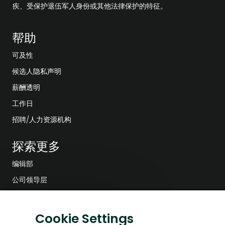
疾、受保护退伍军人身份或其他法律保护的特征。
帮助
可及性
候选人隐私声明
薪酬透明
工作日
招聘/人力资源机构
探索更多
编辑部
公司领导层
数字化转型
关
对这份工作感兴趣吗？
低碳解决方案
Cookie Settings
闭