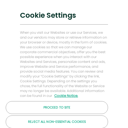
机
数字化转型
器
低碳解决方案
人
Cookie Settings
通
能源前瞻故事
知
贝克·休斯故居
When you visit our Websites or use our Services, we
and our vendors may store or retrieve information on
your browser or device, mostly in the form of cookies.
让我们保持联系
We use cookies so that we can manage our
corporate commercial objectives, offer you the best
possible experience when you interact with our
Websites and Services, personalize content and ads,
improve Website and Service performance, and
provide social media features. You can review and
modify your “Cookie Settings” by clicking the link,
Cookie Settings. Depending on the settings you
chose, the full functionality of the Website or Service
may no longer be available. Additional information
can be found in our
Cookie Notice.
PROCEED TO SITE
© 2026 年贝克休斯公司
REJECT ALL NON-ESSENTIAL COOKIES