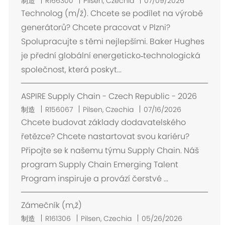
位
制造
R166300
Pilsen, Czechia
07/09/2026
置
Technolog (m/ž). Chcete se podílet na výrobě
generátorů? Chcete pracovat v Plzni?
Spolupracujte s těmi nejlepšími. Baker Hughes
je přední globální energeticko‑technologická
společnost, která poskyt...
ASPIRE Supply Chain - Czech Republic - 2026
位
制造
R156067
Pilsen, Czechia
07/16/2026
置
Chcete budovat základy dodavatelského
řetězce? Chcete nastartovat svou kariéru?
Připojte se k našemu týmu Supply Chain. Náš
program Supply Chain Emerging Talent
Program inspiruje a provází čerstvé ...
Zámečník (m,ž)
位
制造
R161306
Pilsen, Czechia
05/26/2026