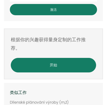
电
激活
子
邮
件
地
根据你的兴趣获得量身定制的工作推
址
荐。
开始
类似工作
Dílenské plánování výroby (m,ž)