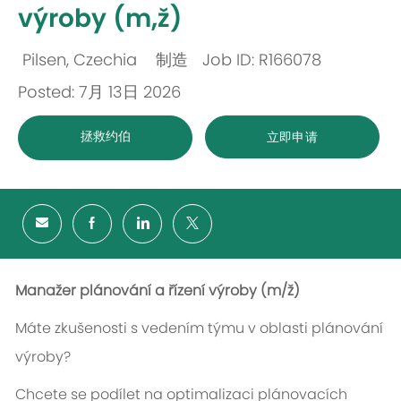
výroby (m,ž)
Pilsen, Czechia
制造
Job ID: R166078
位
类
Posted: 7月 13日 2026
置
别
拯救约伯
立即申请
Manažer plánování a řízení výroby (m/ž)
Máte zkušenosti s vedením týmu v oblasti plánování
výroby?
Chcete se podílet na optimalizaci plánovacích