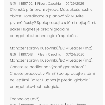
位
制造
R157102
Pilsen, Czechia
07/29/2026
置
Dílenské plánování výroby. Máte zkušenosti v
oblasti koordinace a planování? Mluvíte
plynně česky? Spolupracujte s těmi nejlepšími.
Baker Hughes je přední globální
energeticko‑technologická společn...
Manažer správy kusovníků/BOM Leader (m,ž)
位
制造
R167018
Pilsen, Czechia
07/24/2026
置
Manažer správy kusovníků/BOM Leader (m,ž).
Chcete se podílet na výrobě generátorů?
Chcete pracovat v Plzni? Spolupracujte s těmi
nejlepšími. Baker Hughes je přední globální
energeticko-technologick...
Technolog (m,ž)