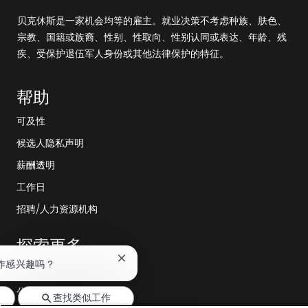
贝克休斯是一家机会均等的雇主。就业决策不考虑种族、肤色、
宗教、国籍或族裔、性别、性取向、性别认同或表达、年龄、残
疾、受保护退伍军人身份或其他法律保护的特征。
帮助
可及性
候选人隐私声明
薪酬透明
工作日
招聘/人力资源机构
探索更多
关
作感兴趣吗？
编辑部
闭
聊
公司领导层
查找类似工作
天