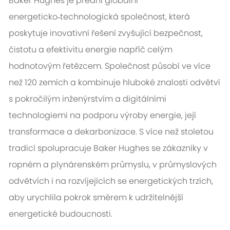
Baker Hughes je přední globální
energeticko‑technologická společnost, která
poskytuje inovativní řešení zvyšující bezpečnost,
čistotu a efektivitu energie napříč celým
hodnotovým řetězcem. Společnost působí ve více
než 120 zemích a kombinuje hluboké znalosti odvětví
s pokročilým inženýrstvím a digitálními
technologiemi na podporu výroby energie, její
transformace a dekarbonizace. S více než stoletou
tradicí spolupracuje Baker Hughes se zákazníky v
ropném a plynárenském průmyslu, v průmyslových
odvětvích i na rozvíjejících se energetických trzích,
aby urychlila pokrok směrem k udržitelnější
energetické budoucnosti.