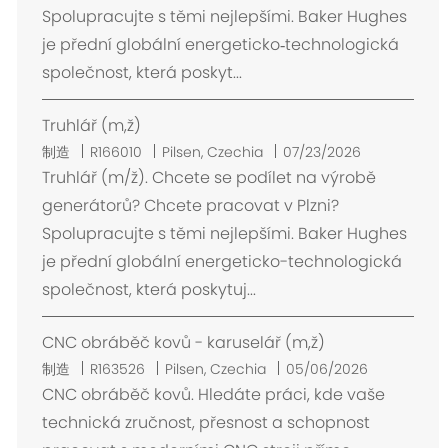
Spolupracujte s těmi nejlepšími. Baker Hughes
je přední globální energeticko‑technologická
společnost, která poskyt...
Truhlář (m,ž)
位
制造
R166010
Pilsen, Czechia
07/23/2026
置
Truhlář (m/ž). Chcete se podílet na výrobě
generátorů? Chcete pracovat v Plzni?
Spolupracujte s těmi nejlepšími. Baker Hughes
je přední globální energeticko-technologická
společnost, která poskytuj...
CNC obráběč kovů - karuselář (m,ž)
位
制造
R163526
Pilsen, Czechia
05/06/2026
置
CNC obráběč kovů. Hledáte práci, kde vaše
technická zručnost, přesnost a schopnost