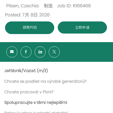
Pilsen, Czechia
制造
Job ID: R166466
位
类
Posted: 7月 8日 2026
置
别
拯救约伯
立即申请
Jeřábník/Vazač (m/ž)
Chcete se podílet na výrobě generátorů?
Chcete pracovat v Plzni?
Spolupracujte s těmi nejlepšími