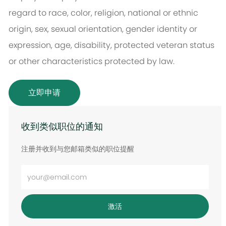
regard to race, color, religion, national or ethnic
origin, sex, sexual orientation, gender identity or
expression, age, disability, protected veteran status
or other characteristics protected by law.
立即申请
收到类似职位的通知
注册并收到与您邮箱类似的职位提醒
输
入
电
激活
子