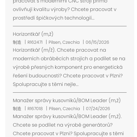
pracovat s moderními CNC stroji přímo
ovlivňují kvalitu výroby? Chcete pracovat v
prostředí špičkových technologií...
Horizontkář (m,ž)
位
制造
R162471
Pilsen, Czechia
06/15/2026
置
Horizontkář (m/ž). Chcete pracovat na
moderních obráběcích strojích a podílet se na
výrobě přesných komponent pro energetická
řešení budoucnosti? Chcete pracovat v Plzni?
Spolupracujte s těmi nejle...
Manažer správy kusovníků/BOM Leader (m,ž)
位
制造
R167018
Pilsen, Czechia
07/24/2026
置
Manažer správy kusovníků/BOM Leader (m,ž).
Chcete se podílet na výrobě generátorů?
Chcete pracovat v Plzni? Spolupracujte s těmi