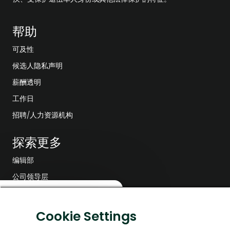
帮助
可及性
候选人隐私声明
薪酬透明
工作日
招聘/人力资源机构
探索更多
编辑部
公司领导层
数字化转型
关
这份工作感兴趣吗？
闭
低碳解决方案
聊
Cookie Settings
兴趣
查找类似工作
天
能源前瞻故事