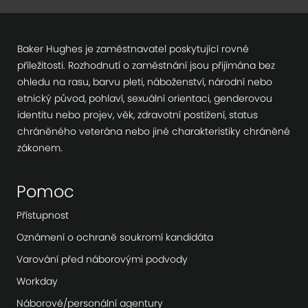
Baker Hughes je zaměstnavatel poskytující rovné
příležitosti. Rozhodnutí o zaměstnání jsou přijímána bez
ohledu na rasu, barvu pleti, náboženství, národní nebo
etnický původ, pohlaví, sexuální orientaci, genderovou
identitu nebo projev, věk, zdravotní postižení, status
chráněného veterána nebo jiné charakteristiky chráněné
zákonem.
Pomoc
Přístupnost
Oznámení o ochraně soukromí kandidáta
Varování před náborovými podvody
Workday
Náborové/personální agentury