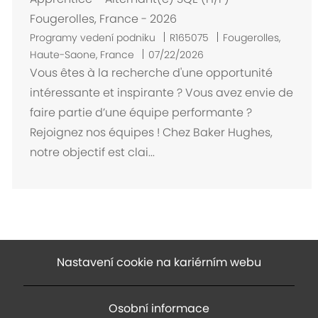
Fougerolles, France - 2026
U
Programy vedení podniku
R165075
Fougerolles,
m
Haute-Saone, France
07/22/2026
í
Vous êtes à la recherche d'une opportunité
s
intéressante et inspirante ? Vous avez envie de
t
faire partie d’une équipe performante ?
ě
Rejoignez nos équipes ! Chez Baker Hughes,
n
notre objectif est clai...
í
Nastavení cookie na kariérním webu
Osobní informace