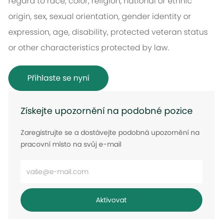
regard to race, color, religion, national or ethnic
origin, sex, sexual orientation, gender identity or
expression, age, disability, protected veteran status
or other characteristics protected by law.
Přihlaste se nyní
Získejte upozornění na podobné pozice
Zaregistrujte se a dostávejte podobná upozornění na
pracovní místo na svůj e-mail
Zadejte
e-
mailovou
Aktivovat
adresu