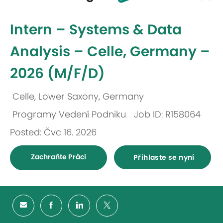
-
Intern – Systems & Data
Analysis – Celle, Germany –
2026 (M/F/D)
Celle, Lower Saxony, Germany
Umístění
Programy Vedení Podniku
Job ID: R158064
Kategorie
Posted: Čvc 16. 2026
Zachraňte Práci
Přihlaste se nyní