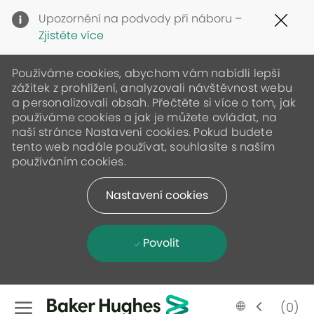
Clo
Upozornění na podvody při náboru –
Cov
Zjistěte více
19
ban
Používáme cookies, abychom vám nabídli lepší
zážitek z prohlížení, analyzovali návštěvnost webu
a personalizovali obsah. Přečtěte si více o tom, jak
používáme cookies a jak je můžete ovládat, na
naší stránce Nastavení cookies. Pokud budete
tento web nadále používat, souhlasíte s naším
používáním cookies.
Nastavení cookies
Povolit
Skip to main content
Language
Czech
(0)
selected