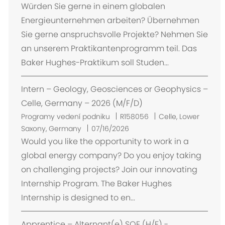
í
Würden Sie gerne in einem globalen
s
Energieunternehmen arbeiten? Übernehmen
t
Sie gerne anspruchsvolle Projekte? Nehmen Sie
ě
an unserem Praktikantenprogramm teil. Das
n
Baker Hughes-Praktikum soll Studen...
í
Intern – Geology, Geosciences or Geophysics –
Celle, Germany – 2026 (M/F/D)
U
Programy vedení podniku
R158056
Celle, Lower
m
Saxony, Germany
07/16/2026
í
Would you like the opportunity to work in a
s
global energy company? Do you enjoy taking
t
on challenging projects? Join our innovating
ě
Internship Program. The Baker Hughes
n
Internship is designed to en...
í
Apprentice – Alternant(e) SQE (H/F) -