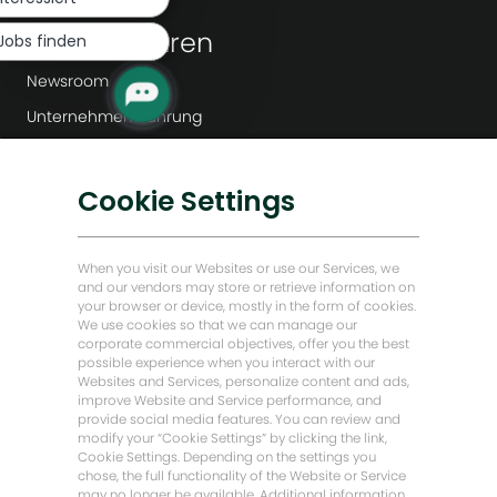
Mehr erfahren
Jobs finden
Newsroom
Unternehmensführung
Digitale Transformation
CO2-arme Lösungen
Cookie Settings
Energy Forward Geschichten
Baker Hughes Startseite
When you visit our Websites or use our Services, we
and our vendors may store or retrieve information on
your browser or device, mostly in the form of cookies.
Lass uns Kontakt bleiben
We use cookies so that we can manage our
corporate commercial objectives, offer you the best
possible experience when you interact with our
Websites and Services, personalize content and ads,
improve Website and Service performance, and
provide social media features. You can review and
modify your “Cookie Settings” by clicking the link,
Cookie Settings. Depending on the settings you
chose, the full functionality of the Website or Service
may no longer be available. Additional information