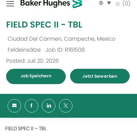
Language
German
(0)
selected
-
FIELD SPEC II - TBL
Ciudad Del Carmen, Campeche, Mexico
Ort
Feldeinsätze
Job ID: R161508
Kategorie
Posted: Juli 20. 2026
Job Speichern
Jetzt bewerben
FIELD SPEC II – TBL