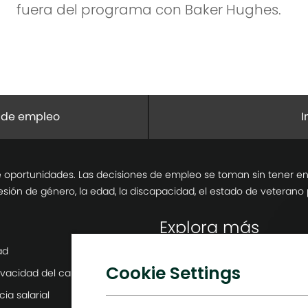
fuera del programa con Baker Hughes.
o de empleo
I
ortunidades. Las decisiones de empleo se toman sin tener en cuent
presión de género, la edad, la discapacidad, el estado de veterano 
Explora más
ad
Sala de prensa
Cookie Settings
ivacidad del candidato
Liderazgo de la empresa
ia salarial
Transformación digital