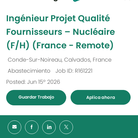
-
Ingénieur Projet Qualité
Fournisseurs – Nucléaire
(F/H) (France - Remote)
Conde-Sur-Noireau, Calvados, France
Ubicación
Abastecimiento
Job ID: R161221
Categoría
Posted: Jun 15º 2026
Guardar Trabajo
Aplica ahora