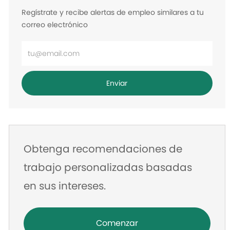
Regístrate y recibe alertas de empleo similares a tu
correo electrónico
Ingrese
la
dirección
Enviar
de
correo
electrónico
Obtenga recomendaciones de
trabajo personalizadas basadas
en sus intereses.
Comenzar