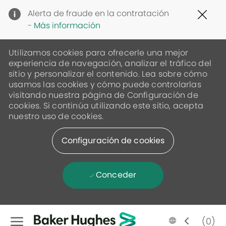
Clo
Alerta de fraude en la contratación
Cov
-
Más información
19
ban
Utilizamos cookies para ofrecerle una mejor
experiencia de navegación, analizar el tráfico del
sitio y personalizar el contenido. Lea sobre cómo
usamos las cookies y cómo puede controlarlas
visitando nuestra página de Configuración de
cookies. Si continúa utilizando este sitio, acepta
nuestro uso de cookies.
Configuración de cookies
Conceder
Skip to main content
Language
Spanish
(0)
selected