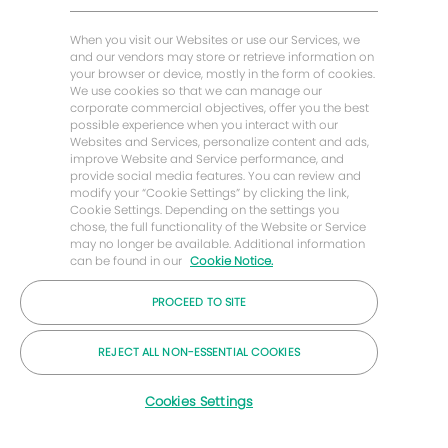
Baker Hughes Inicio
When you visit our Websites or use our Services, we
and our vendors may store or retrieve information on
your browser or device, mostly in the form of cookies.
Mantengámonos en contacto
We use cookies so that we can manage our
corporate commercial objectives, offer you the best
possible experience when you interact with our
Websites and Services, personalize content and ads,
improve Website and Service performance, and
provide social media features. You can review and
modify your “Cookie Settings” by clicking the link,
Cookie Settings. Depending on the settings you
chose, the full functionality of the Website or Service
may no longer be available. Additional information
can be found in our
Cookie Notice.
PROCEED TO SITE
© Compañía Baker Hughes 2026
REJECT ALL NON-ESSENTIAL COOKIES
Carreras
Privacidad
Letra chica
Galletas
Cookies Settings