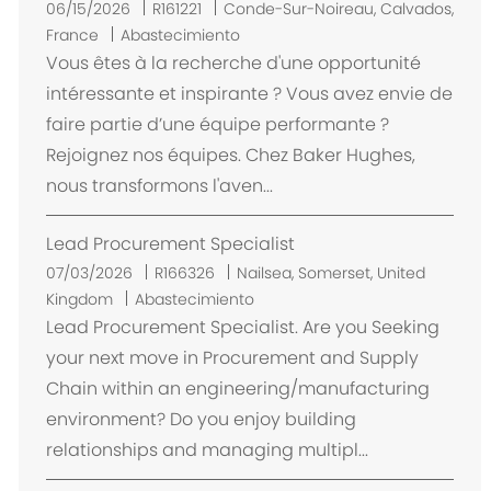
U
06/15/2026
R161221
Conde-Sur-Noireau, Calvados,
b
France
Abastecimiento
i
Vous êtes à la recherche d'une opportunité
c
intéressante et inspirante ? Vous avez envie de
a
faire partie d’une équipe performante ?
c
Rejoignez nos équipes. Chez Baker Hughes,
i
nous transformons l'aven...
ó
n
Lead Procurement Specialist
U
07/03/2026
R166326
Nailsea, Somerset, United
b
Kingdom
Abastecimiento
i
Lead Procurement Specialist. Are you Seeking
c
your next move in Procurement and Supply
a
Chain within an engineering/manufacturing
c
environment? Do you enjoy building
i
relationships and managing multipl...
ó
n