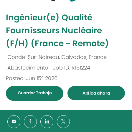
-
Ingénieur(e) Qualité
Fournisseurs Nucléaire
(F/H) (France - Remote)
Conde-Sur-Noireau, Calvados, France
Ubicación
Abastecimiento
Job ID: R161224
Categoría
Posted: Jun 15º 2026
Guardar Trabajo
Aplica ahora