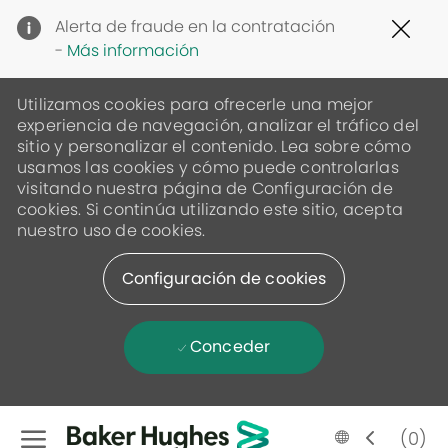
Clo
Alerta de fraude en la contratación
Cov
-
Más información
19
ban
Utilizamos cookies para ofrecerle una mejor
experiencia de navegación, analizar el tráfico del
sitio y personalizar el contenido. Lea sobre cómo
usamos las cookies y cómo puede controlarlas
visitando nuestra página de Configuración de
cookies. Si continúa utilizando este sitio, acepta
nuestro uso de cookies.
Configuración de cookies
Conceder
Skip to main content
Language
Spanish
(0)
selected