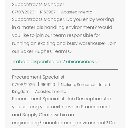
Subcontracts Manager
07/07/2026
R163987
Abastecimiento
Subcontracts Manager. Do you enjoy working
in a materials handling environment? Would
you like to join our team responsible for
running an exciting and busy warehouse? Join
our Baker Hughes Team! O...
Trabajo disponible en 2 ubicaciones
Procurement Specialist
U
07/08/2026
R166210
Nailsea, Somerset, United
b
Kingdom
Abastecimiento
i
Procurement Specialist. Job Description. Are
c
you seeking your next move in Procurement
a
and Supply Chain within an
c
engineering/manufacturing environment? Do
i