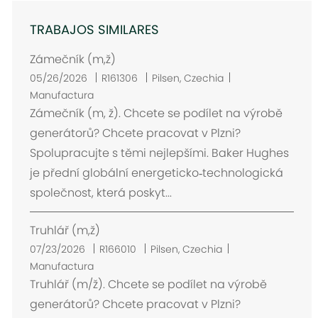
TRABAJOS SIMILARES
Zámečník (m,ž)
U
05/26/2026
R161306
Pilsen, Czechia
b
Manufactura
i
Zámečník (m, ž). Chcete se podílet na výrobě
c
generátorů? Chcete pracovat v Plzni?
a
Spolupracujte s těmi nejlepšími. Baker Hughes
c
je přední globální energeticko‑technologická
i
společnost, která poskyt...
ó
n
Truhlář (m,ž)
U
07/23/2026
R166010
Pilsen, Czechia
b
Manufactura
i
Truhlář (m/ž). Chcete se podílet na výrobě
c
generátorů? Chcete pracovat v Plzni?
a