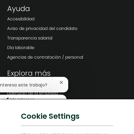
Ayuda
Accesibilidad
Aviso de privacidad del candidato
Transparencia salarial
Día laborable
Agencias de contratación / personal
Explora más
Sala
Cerrar
 interesa este trabajo?
notificación
Liderazgo de la empresa
de
Me interesa
chatbot
Transformación digital
uscar trabajos similares
Soluciones bajas en carbono
Cookie Settings
Historias de Energy Forward
Baker Hughes Inicio