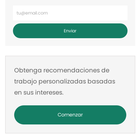
Ingrese
la
dirección
Enviar
de
correo
electrónico
Obtenga recomendaciones de
trabajo personalizadas basadas
en sus intereses.
Comenzar