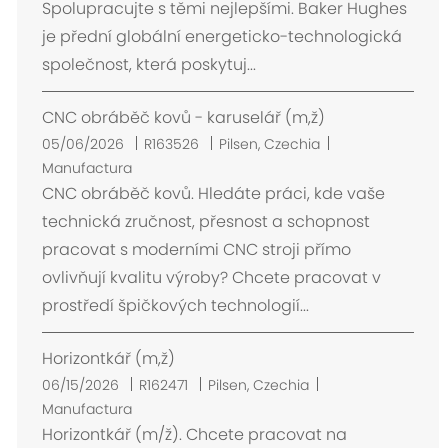
Spolupracujte s těmi nejlepšími. Baker Hughes
c
je přední globální energeticko-technologická
i
společnost, která poskytuj...
ó
n
CNC obráběč kovů - karuselář (m,ž)
U
05/06/2026
R163526
Pilsen, Czechia
b
Manufactura
i
CNC obráběč kovů. Hledáte práci, kde vaše
c
technická zručnost, přesnost a schopnost
a
pracovat s moderními CNC stroji přímo
c
ovlivňují kvalitu výroby? Chcete pracovat v
i
prostředí špičkových technologií...
ó
n
Horizontkář (m,ž)
U
06/15/2026
R162471
Pilsen, Czechia
b
Manufactura
i
Horizontkář (m/ž). Chcete pracovat na