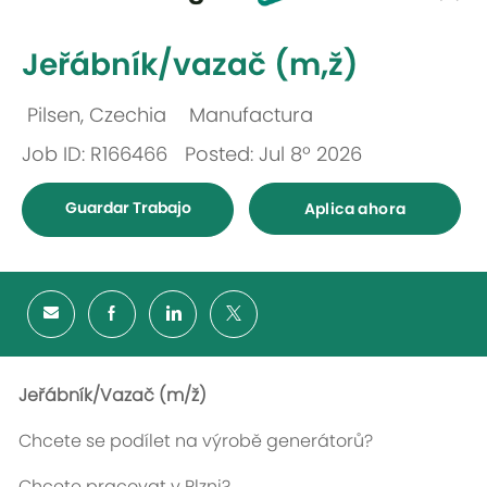
-
Jeřábník/vazač (m,ž)
Pilsen, Czechia
Manufactura
Ubicación
Categoría
Job ID: R166466
Posted: Jul 8º 2026
Guardar Trabajo
Aplica ahora
Jeřábník/Vazač (m/ž)
Chcete se podílet na výrobě generátorů?
Chcete pracovat v Plzni?