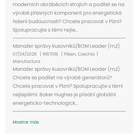
c
moderních obráběcích strojích a podílet se na
a
výrobě přesných komponent pro energetická
c
řešení budoucnosti? Chcete pracovat v Plzni?
i
Spolupracujte s těmi nejle...
ó
n
Manažer správy kusovníků/BOM Leader (m,ž)
U
07/24/2026
R167018
Pilsen, Czechia
b
Manufactura
i
Manažer správy kusovníků/BOM Leader (m,ž).
c
Chcete se podílet na výrobě generátorů?
a
Chcete pracovat v Plzni? Spolupracujte s těmi
c
nejlepšími. Baker Hughes je přední globální
i
energeticko-technologick...
ó
n
Mostrar más