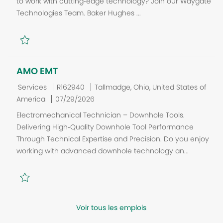
to work with cutting‑edge technology? Join our Waygate
o
e
c
Technologies Team. Baker Hughes ...
r
d
e
i
D
m
e
a
e
t
n
e
t
AMO EMT
C
J
E
Services
R162940
Tallmadge, Ohio, United States of
a
P
o
m
America
07/29/2026
t
o
b
p
Electromechanical Technician – Downhole Tools.
é
s
I
l
Delivering High‑Quality Downhole Tool Performance
g
t
D
a
Through Technical Expertise and Precision. Do you enjoy
o
e
c
working with advanced downhole technology an...
r
d
e
i
D
m
e
a
e
t
n
e
t
Voir tous les emplois