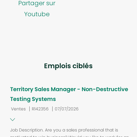
Partager sur
Youtube
Emplois ciblés
Territory Sales Manager - Non-Destructive
Testing Systems
C
J
P
Ventes
R142356
07/07/2026
a
o
o
t
b
s
Job Description. Are you a sales professional that is
é
I
t