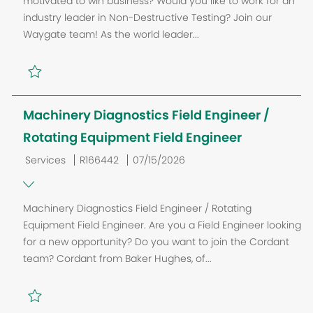
motivated to win business? Would you like to work for an
g
D
e
industry leader in Non-Destructive Testing? Join our
o
d
Waygate team! As the world leader...
r
D
i
a
e
t
e
Machinery Diagnostics Field Engineer /
Rotating Equipment Field Engineer
C
J
P
Services
R166442
07/15/2026
a
o
o
t
b
s
Machinery Diagnostics Field Engineer / Rotating
é
I
t
Equipment Field Engineer. Are you a Field Engineer looking
g
D
e
for a new opportunity? Do you want to join the Cordant
o
d
team? Cordant from Baker Hughes, of...
r
D
i
a
e
t
e