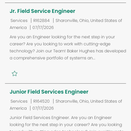
Jr. Field Service Engineer
C
J
E
Services
R162884
Sharonville, Ohio, United States of
a
P
o
m
America
07/17/2026
t
o
b
p
Are you an Engineer looking for the next step in your
é
s
I
l
career? Are you looking to work with cutting-edge
g
t
D
a
technology? Join our Team! Baker Hughes has developed
o
e
c
a comprehensive portfolio of systems an...
r
d
e
i
D
m
e
a
e
t
n
e
t
Junior Field Services Engineer
C
J
E
Services
R164520
Sharonville, Ohio, United States of
a
P
o
m
America
07/17/2026
t
o
b
p
Junior Field Services Engineer. Are you an Engineer
é
s
I
l
looking for the next step in your career? Are you looking
g
t
D
a