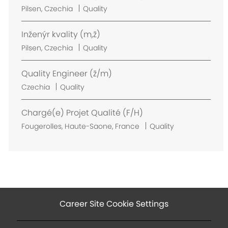
a
L
Pilsen, Czechia
Quality
t
o
i
c
Inženýr kvality (m,ž)
o
a
L
Pilsen, Czechia
Quality
n
t
o
i
c
Quality Engineer (ž/m)
o
a
L
Czechia
Quality
n
t
o
i
c
Chargé(e) Projet Qualité (F/H)
o
a
L
Fougerolles, Haute-Saone, France
Quality
n
t
o
i
c
o
a
n
t
i
o
Career Site Cookie Settings
n