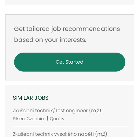
Get tailored job recommendations
based on your interests.
Get Started
SIMILAR JOBS
Zkušební technik/Test engineer (m,ž)
L
Pilsen, Czechia
Quality
o
c
Zkušební technik vysokého napětí (m,ž)