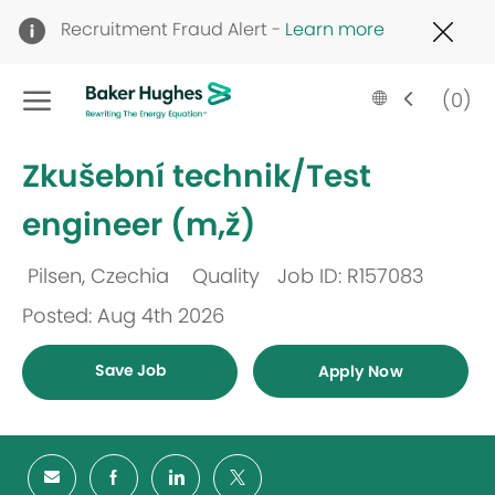
Clo
Recruitment Fraud Alert -
Learn more
Cov
19
Skip to main content
ban
Language
English
(0)
selected
-
Zkušební technik/Test
engineer (m,ž)
Pilsen, Czechia
Quality
Job ID: R157083
Location
Category
Posted: Aug 4th 2026
Save Job
Apply Now