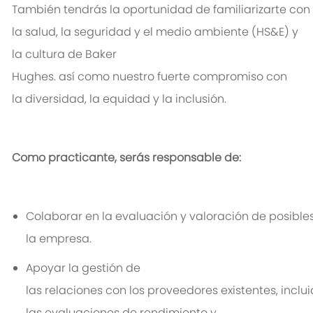
También
tendrá
s
la
oportunidad
de
familiarizar
t
e
con
la
salud
, la
seguridad
y
el
medio
ambiente
(HS&E) y
la
cultura
de Baker
Hughes.
así
como
nuestro
fuerte
compromiso
con
la
diversidad
, la
equidad
y la
inclusión
.
Como
p
racticante
,
serás
responsable
de:
Colaborar
en
la
evaluación
y
valoración
de
posible
la
empresa
.
Apoyar
la
gestión
de
las
relaciones
con
los
proveedores
existentes
,
inclu
las
evaluaciones
de
rendimiento
y