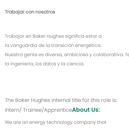
Trabajar
con
nosotros
Trabajar
en
Baker Hughes
significa
estar
a
la
vanguardia
de la
transición
energética
.
Nuestra
gente
es
diversa
,
ambiciosa
y
colaborativa
.
T
la
ingeniería
,
los
datos
y la
ciencia
.
The Baker Hughes internal title for this role is:
About Us:
Intern/ Trainee/Apprentice
We are an energy technology company that