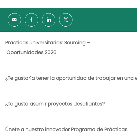
P
rácticas
universitarias
:
Sourcing
–
Oportunidades
202
6
¿
Te
gustaría
tener
la
oportunidad
de
trabajar
en
una
¿
Te
gusta
asumir
proyectos
desafiantes
?
Únete
a
nuestro
innovador
Programa
de
Prácticas.