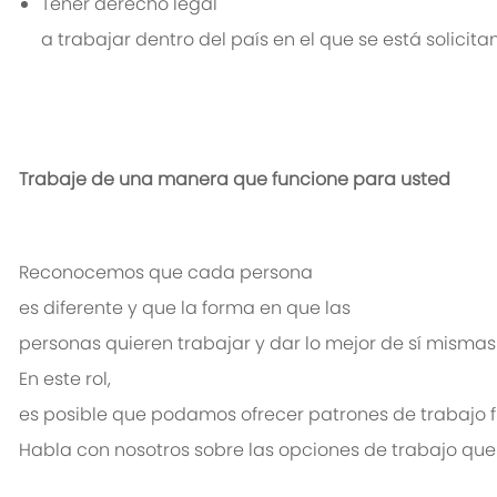
Tener
derecho
legal
a
trabajar
dentro
del
país
en
el
que
se
está
solicita
Trabaje
de
una
manera
que
funcione
para
usted
Reconocemos
que
cada
persona
es
diferente
y
que
la forma
en
que
las
personas
quieren
trabajar
y
dar
lo
mejor
de
sí
mismas
En
este
rol
,
es
posible
que
podamos
ofrecer
patrones
de
trabajo
Habl
a
con
nosotros
sobre
las
opciones
de
trabajo
que