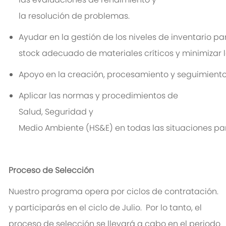
la
resolución
de
problemas
.
Ayudar
en
la
gestión
de
los
niveles
de
inventario
pa
stock
adecuado
de
materiales
críticos
y
minimizar
Apoyo
en
la
creación
,
procesamiento
y
seguimient
Aplicar
las
normas
y
procedimientos
de
Salud,
Seguridad
y
Medio
Ambiente
(HS&E)
en
todas
las
situaciones
pa
Proceso de Selección
Nuestro programa opera por ciclos de contratación.
y participarás en el ciclo de Julio.
Por lo tanto, el
proceso de selección se llevará a cabo en el periodo