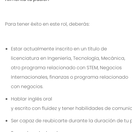
Para
tener
éxito
en
este
rol
,
deberá
s
:
Estar actualmente inscrito en un título de
licenciatura en Ingeniería, Tecnología, Mecánica,
otro programa relacionado con STEM
, Negocios
Internacionales, finanzas o programa relacionado
con negocios
.
Hablar
inglés
oral
y
escrito
con
fluidez
y
tener
habilidades
de
comunic
Ser
capaz
de
reubicar
t
e
durante
la
duración
de
t
u