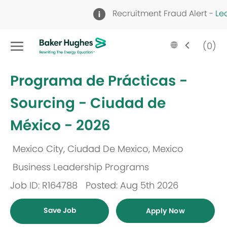
Recruitment Fraud Alert -
Le
Skip to main content
Language
English
(0)
selected
-
Programa de Prácticas -
Sourcing - Ciudad de
México - 2026
Mexico City, Ciudad De Mexico, Mexico
Location
Business Leadership Programs
Category
Job ID: R164788
Posted: Aug 5th 2026
Save Job
Apply Now