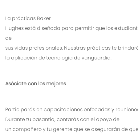
La
p
rácticas
Baker
Hughes
está
diseñada
para
permitir
que
los
estudiant
de
sus
vidas
profesionales
.
Nuestras
prácticas
t
e
brindar
la
aplicación
de
tecnología
de
vanguardia
.
Asóciate
con
los
mejores
Participarás
en
capacitaciones
enfocadas
y
reunione
Durante
tu
pasantía
,
contarás
con
el
apoyo
de
un
compañero
y
tu
gerente
que
se
asegurarán
de
qu