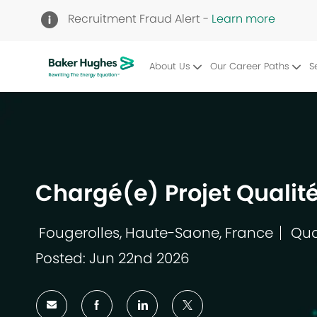
Recruitment Fraud Alert -
Learn more
About Us
Our Career Paths
S
-
Chargé(e) Projet Qualit
Fougerolles, Haute-Saone, France
Qua
Location
Cat
Posted: Jun 22nd 2026