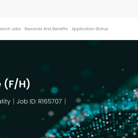
Skip to main content
earch Jobs
Rewards And Benefits
Application Status
é (F/H)
lity
Job ID: R165707
egory