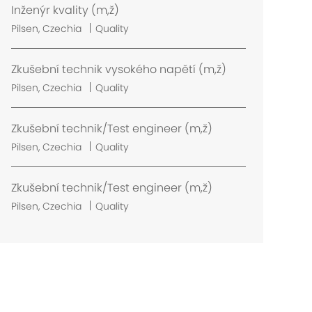
Inženýr kvality (m,ž)
L
Pilsen, Czechia
Quality
o
c
Zkušební technik vysokého napětí (m,ž)
a
L
Pilsen, Czechia
Quality
t
o
i
c
Zkušební technik/Test engineer (m,ž)
o
a
n
L
Pilsen, Czechia
Quality
t
o
i
c
Zkušební technik/Test engineer (m,ž)
o
a
n
L
Pilsen, Czechia
Quality
t
o
i
c
o
a
n
t
i
o