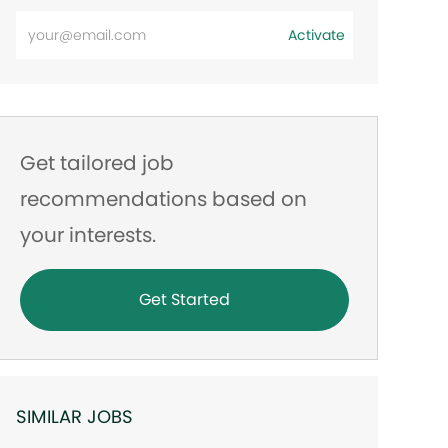
Enter
Activate
Email
address
Get tailored job
recommendations based on
your interests.
Get Started
SIMILAR JOBS