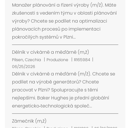
b
Manažer plánování a řízení výroby (m/ž). Máte
i
zkušenosti s vedením týmu v oblasti plánování
c
výroby? Chcete se podílet na optimalizaci
a
plánovacích procesů po implementaci
z
pokročilých systémů v Plzni...
i
o
Dělník v cívkárně a měďárně (m,ž)
n
e
U
Pilsen, Czechia
Produzione
R165984
b
06/25/2026
i
Dělník v cívkárně a měďárně (m/ž). Chcete se
c
podílet na výrobě generátorů? Chcete
a
pracovat v Plzni? Spolupracujte s těmi
z
nejlepšími. Baker Hughes je přední globální
i
energeticko‑technologická společ...
o
n
Zámečník (m,ž)
e