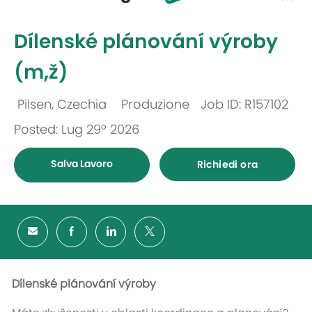
selected
-
Dílenské plánování výroby
(m,ž)
Pilsen, Czechia
Produzione
Job ID: R157102
Ubicazione
Categoria
Posted: Lug 29º 2026
Salva Lavoro
Richiedi ora
Dílenské plánování výroby