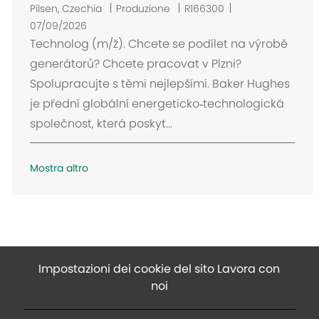
U
Pilsen, Czechia
Produzione
R166300
b
07/09/2026
i
Technolog (m/ž). Chcete se podílet na výrobě
c
generátorů? Chcete pracovat v Plzni?
a
Spolupracujte s těmi nejlepšími. Baker Hughes
z
je přední globální energeticko‑technologická
i
společnost, která poskyt...
o
n
e
Mostra altro
Impostazioni dei cookie del sito Lavora con
noi