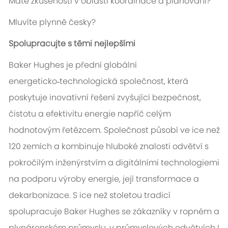
Máte zkušenosti v oblasti koordinace a planování?
Mluvíte plynně česky?
Spolupracujte s těmi nejlepšími
Baker Hughes je přední globální
energeticko‑technologická společnost, která
poskytuje inovativní řešení zvyšující bezpečnost,
čistotu a efektivitu energie napříč celým
hodnotovým řetězcem. Společnost působí ve ice než
120 zemích a kombinuje hluboké znalosti odvětví s
pokročilým inženýrstvím a digitálními technologiemi
na podporu výroby energie, její transformace a
dekarbonizace. S ice než stoletou tradicí
spolupracuje Baker Hughes se zákazníky v ropném a
plynárenském průmyslu, v průmyslových odvětvích I