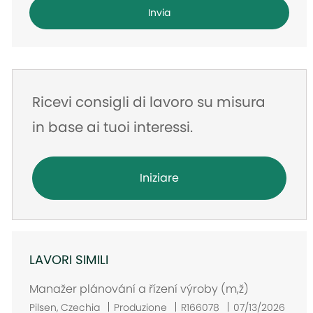
e-
Invia
mail
Ricevi consigli di lavoro su misura
in base ai tuoi interessi.
Iniziare
LAVORI SIMILI
Manažer plánování a řízení výroby (m,ž)
U
Pilsen, Czechia
Produzione
R166078
07/13/2026