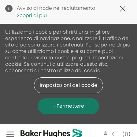
Clo
Avviso di frode nel reclutamento -
Cov
Scopri di più
19
ban
Utilizziamo i cookie per offrirti una migliore
esperienza di navigazione, analizzare il traffico del
sito e personalizzare i contenuti. Per saperne di più
su come utilizziamo i cookie e su come puoi
controllarli, visita la nostra pagina Impostazioni
cookie. Se continui a utilizzare questo sito,
acconsenti al nostro utilizzo dei cookie.
Impostazioni dei cookie
Permettere
Skip to main content
(0)
Language
Italian