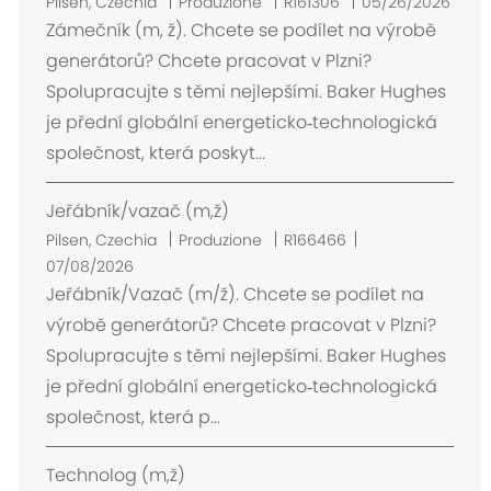
U
Pilsen, Czechia
Produzione
R161306
05/26/2026
b
Zámečník (m, ž). Chcete se podílet na výrobě
i
generátorů? Chcete pracovat v Plzni?
c
Spolupracujte s těmi nejlepšími. Baker Hughes
a
je přední globální energeticko‑technologická
z
společnost, která poskyt...
i
o
Jeřábník/vazač (m,ž)
n
e
U
Pilsen, Czechia
Produzione
R166466
b
07/08/2026
i
Jeřábník/Vazač (m/ž). Chcete se podílet na
c
výrobě generátorů? Chcete pracovat v Plzni?
a
Spolupracujte s těmi nejlepšími. Baker Hughes
z
je přední globální energeticko‑technologická
i
společnost, která p...
o
n
Technolog (m,ž)
e