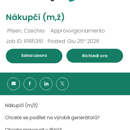
selected
-
Nákupčí (m,ž)
Pilsen, Czechia
Approvvigionamento
Ubicazione
Categoria
Job ID: R165361
Posted: Giu 25º 2026
Salva Lavoro
Richiedi ora
Nákupčí (m/ž)
Chcete se podílet na výrobě generátorů?
Chcete pracovat v Plzni?