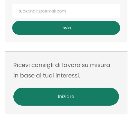
Inserisci
l'indirizzo
e-
Invia
mail
Ricevi consigli di lavoro su misura
in base ai tuoi interessi.
Iniziare