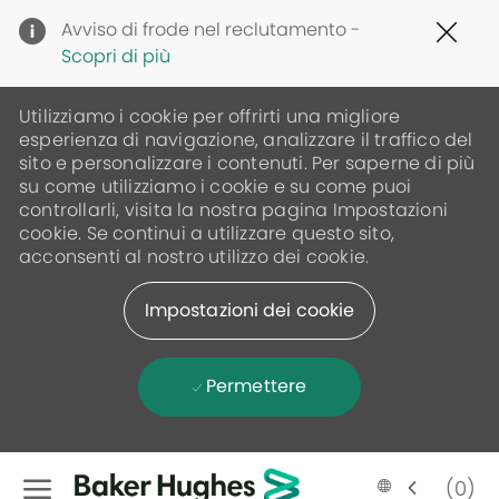
Clo
Avviso di frode nel reclutamento -
Cov
Scopri di più
19
ban
Utilizziamo i cookie per offrirti una migliore
esperienza di navigazione, analizzare il traffico del
sito e personalizzare i contenuti. Per saperne di più
su come utilizziamo i cookie e su come puoi
controllarli, visita la nostra pagina Impostazioni
cookie. Se continui a utilizzare questo sito,
acconsenti al nostro utilizzo dei cookie.
Impostazioni dei cookie
Permettere
Skip to main content
(0)
Language
Italian