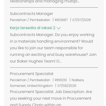
relationships and managing multipl...
Subcontracts Manager
Perolehan / Pembekalan
R163987
07/07/2026
Kerja tersedia di lokasi 2.
Subcontracts Manager. Do you enjoy working
in a materials handling environment? Would
you like to join our team responsible for
running an exciting and busy warehouse? Join
our Baker Hughes Team! O...
Procurement Specialist
L
Perolehan / Pembekalan
R166210
Nailsea,
o
Somerset, United Kingdom
07/08/2026
k
Procurement Specialist. Job Description. Are
a
you seeking your next move in Procurement
s
and Supply Chain within an