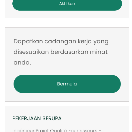
Aktifkan
mel
Dapatkan cadangan kerja yang
disesuaikan berdasarkan minat
anda.
Bermula
PEKERJAAN SERUPA
Ingénieur Projet Qualité Fournisseurs –