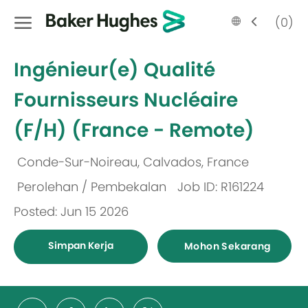
Skip to main content
Language
Malay
(0)
selected
-
Ingénieur(e) Qualité
Fournisseurs Nucléaire
(F/H) (France - Remote)
Conde-Sur-Noireau, Calvados, France
Lokasi
Perolehan / Pembekalan
Job ID: R161224
Kategori
Posted: Jun 15 2026
Simpan Kerja
Mohon Sekarang