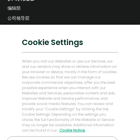
编辑部
公司领导层
数字化转型
低碳解决方案
Cookie Settings
能源前瞻故事
贝克·休斯故居
When you visit our Websites or use our Services, we
and our vendors may store or retrieve information on
your browser or device, mostly in the form of cookies.
让我们保持联系
We use cookies so that we can manage our
corporate commercial objectives, offer you the best
关
嗨！你在找工作吗？
possible experience when you interact with our
闭
Websites and Services, personalize content and ads,
聊
improve Website and Service performance, and
找工作
提出问题
天
provide social media features. You can review and
机
modify your “Cookie Settings” by clicking the link,
器
Cookie Settings. Depending on the settings you
人
chose, the full functionality of the Website or Service
通
may no longer be available. Additional information
知
can be found in our
Cookie Notice.